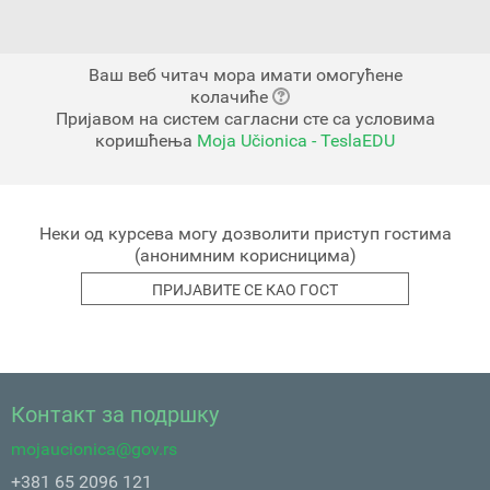
Ваш веб читач мора имати омогућене
колачиће
Пријавом на систем сагласни сте са условима
коришћења
Moja Učionica - TeslaEDU
Неки од курсева могу дозволити приступ гостима
(анонимним корисницима)
Контакт за подршку
mojaucionica@gov.rs
+381 65 2096 121