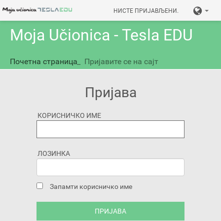
НИСТЕ ПРИЈАВЉЕНИ.
Moja Učionica - Tesla EDU
Почетна страница
_
Пријавите се на сајт
Пријава
КОРИСНИЧКО ИМЕ
ЛОЗИНКА
Запамти корисничко име