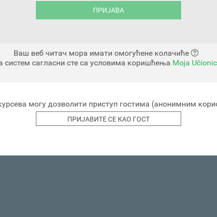
Ваш веб читач мора имати омогућене колачиће
а систем сагласни сте са условима коришћења
Moja Učionic
курсева могу дозволити приступ гостима (анонимним кор