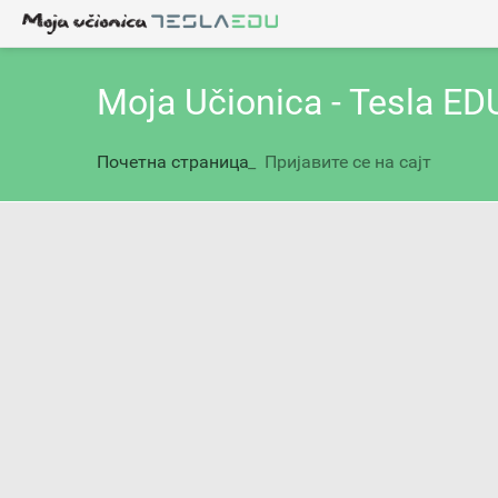
Moja Učionica - Tesla ED
Почетна страница
_
Пријавите се на сајт