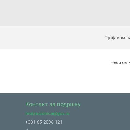
Пријавом н
Неки од 
Контакт за подршку
mojaucionica@gov.rs
+381 65 2096 121