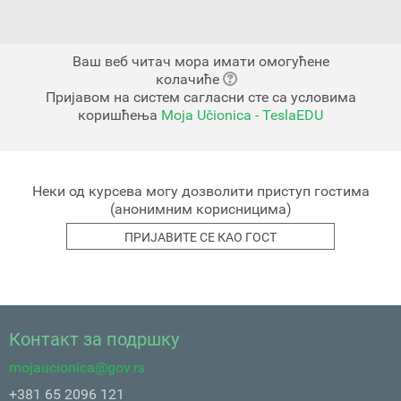
Ваш веб читач мора имати омогућене
колачиће
Пријавом на систем сагласни сте са условима
коришћења
Moja Učionica - TeslaEDU
Неки од курсева могу дозволити приступ гостима
(анонимним корисницима)
Контакт за подршку
mojaucionica@gov.rs
+381 65 2096 121