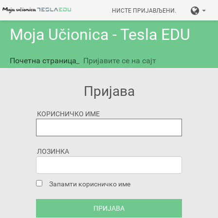
НИСТЕ ПРИЈАВЉЕНИ.
Moja Učionica - Tesla EDU
Почетна страница
_
Пријавите се на сајт
Пријава
КОРИСНИЧКО ИМЕ
ЛОЗИНКА
Запамти корисничко име