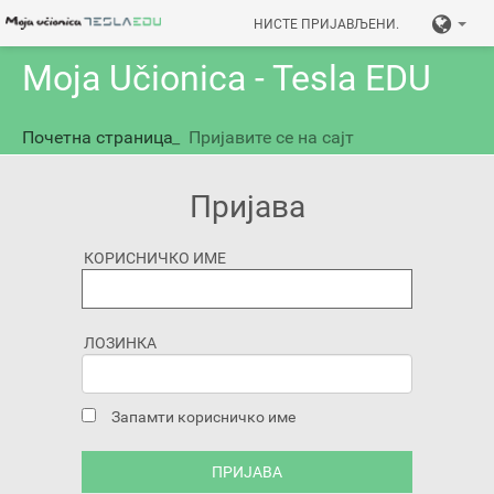
НИСТЕ ПРИЈАВЉЕНИ.
Moja Učionica - Tesla EDU
Почетна страница
_
Пријавите се на сајт
Пријава
КОРИСНИЧКО ИМЕ
ЛОЗИНКА
Запамти корисничко име