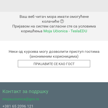
Ваш веб читач мора имати омогућене
колачиће
Пријавом на систем сагласни сте са условима
коришћења
Moja Učionica - TeslaEDU
Неки од курсева могу дозволити приступ гостима
(анонимним корисницима)
Контакт за подршку
mojaucionica@gov.rs
+381 65 2096 121