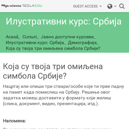
GUEST ACCESS
Илустративни курс: Србија
Acasă
_
Cursuri
_
Јавно доступни курсеви
_
Илустративни курс: Србија
_
Демографија
_
Која су твоја три омиљена симбола Србије?
Која су твоја три омиљена
симбола Србије?
Нацртај или опиши три ствари/особе које ти прве падну
на памет када помислиш на Србију. Решење овог
задатка можеш доставити у формату који желиш
(слика, документ, видео, презентација, итд.).
Напомена: