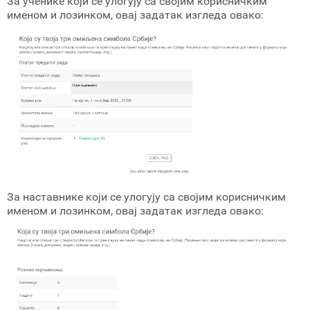
За ученике који се улогују са својим корисничким
именом и лозинком, овај задатак изгледа овако:
За наставнике који се улогују са својим корисничким
именом и лозинком, овај задатак изгледа овако: