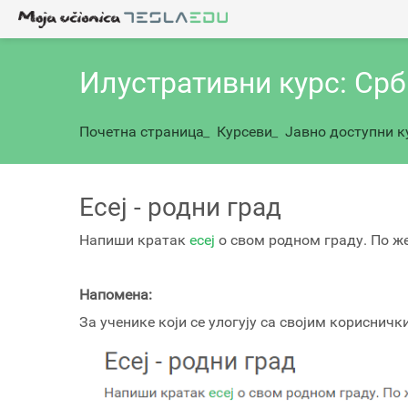
Илустративни курс: Срб
Почетна страница
_
Курсеви
_
Јавно доступни к
Есеј - родни град
Напиши кратак
есеј
о свом родном граду. По ж
Напомена:
За ученике који се улогују са својим кориснич