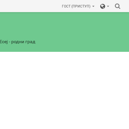
ГОСТ (ПРИСТУП)
Есеј - родни град