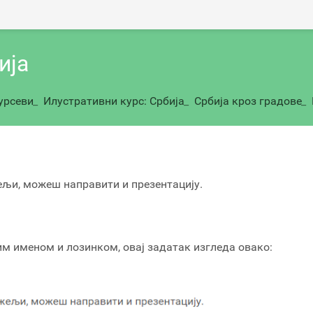
ија
урсеви
_
Илустративни курс: Србија
_
Србија кроз градове
_
ељи, можеш направити и презентацију.
ким именом и лозинком, овај задатак изгледа овако: