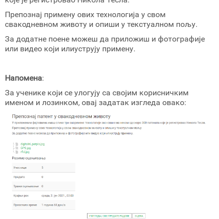
Препознај примену ових технологија у свом
свакодневном животу и опиши у текстуалном пољу.
За додатне поене можеш да приложиш и фотографије
или видео који илиуструју примену.
Напомена
:
За ученике који се улогују са својим корисничким
именом и лозинком, овај задатак изгледа овако: