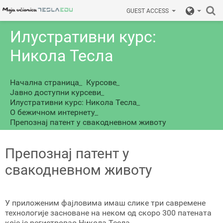
GUEST ACCESS
Илустративни курс:
Никола Тесла
Начална страница
_
Курсове
_
Јавно доступни курсеви
_
Илустративни курс: Никола Тесла
_
O бежичном интернету
_
Препознај патент у свакодневном животу
Препознај патент у
свакодневном животу
У приложеним фајловима имаш слике три савремене
технологије засноване на неком од скоро 300 патената
које је регистровао Никола Тесла.