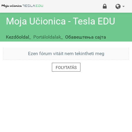
Moja Učionica - Tesla EDU
Kezdőoldal
_
Portáloldalak
_
Обавештења сајта
Ezen fórum vitáit nem tekintheti meg