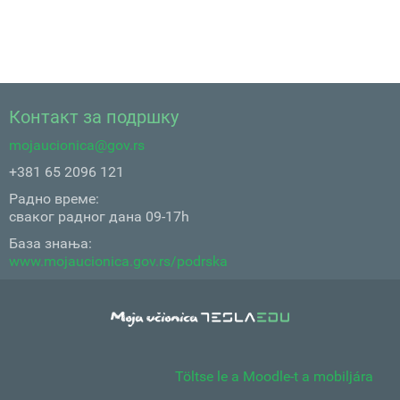
Контакт за подршку
mojaucionica@gov.rs
+381 65 2096 121
Радно време:
сваког радног дана 09-17h
База знања:
www.mojaucionica.gov.rs/podrska
Töltse le a Moodle-t a mobiljára