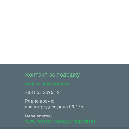
Контакт за подршку
mojaucionica@gov.rs
+381 65 2096 121
Радно време:
сваког радног дана 09-17h
База знања:
www.mojaucionica.gov.rs/podrska