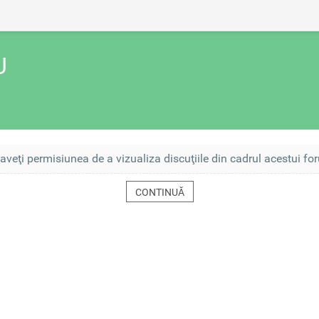
U
aveţi permisiunea de a vizualiza discuţiile din cadrul acestui fo