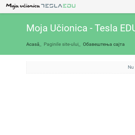
Moja Učionica - Tesla ED
Acasă
_
Paginile site-ului
_
Обавештења сајта
Nu 