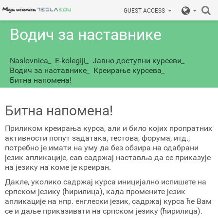
GUEST ACCESS
Водич за наставнике
Naslovnica
_
E-kolegiji
_
Јавно доступни курсеви
_
Водич за наставнике
_
Креирање курсева
_
Битна напомена!
Битна напомена!
Приликом креирања курса, али и било којих пропратних
активности попут задатака, тестова, форума, итд.,
потребно је имати на уму да без обзира на одабрани
језик апликације, сав садржај наставља да се приказује
на језику на коме је креиран.
Дакле, уколико садржај курса иницијално испишете на
српском језику (ћирилица), када промените језик
апликације на нпр. енглески језик, садржај курса ће Вам
се и даље приказивати на српском језику (ћирилица).