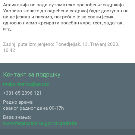
Апликација не ради аутоматско превођење садржаја.
Уколико желите да одређени садржај буде доступан на
више језика и писама, потребно је за сваки језик,
односно писмо креирати посебан курс, тест, задатак,
итд.
Zadnji puta izmijenjeno: Ponedjeljak, 13. Travanj 2020.,
10:42
Контакт за подршку
mojaucionica@gov.rs
+381 65 2096 121
Радно време:
сваког радног дана 09-17h
База знања:
www.mojaucionica.gov.rs/podrska