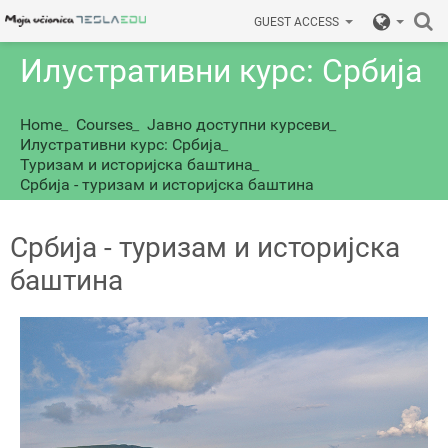
GUEST ACCESS
Илустративни курс: Србија
Home
_
Courses
_
Јавно доступни курсеви
_
Илустративни курс: Србија
_
Туризам и историјска баштина
_
Србија - туризам и историјска баштина
Србија - туризам и историјска
баштина