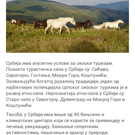
Србија има изузетне услове за сеоски туризам.
Позната туристичка села у Србији су: Сићево,
Сирогојно, Гостиље, Мокра Гора, Коштунићи.
Захваљујући богатој руралној традицији, један од
најбитнијих потенцијала српског сеоског туризма је и
развој етно-села. Најпознатија етно-села у Србији су
Старо село у Сирогојну, Дрвенград на Мокрој Гори и
Коштунићи.
Такође, у Србији има више од 40 бањских и
климатских центара који се користе за превенцију и
лечење, рекреацију, бављење спортским
активностима, пешачење и одмор у природи.