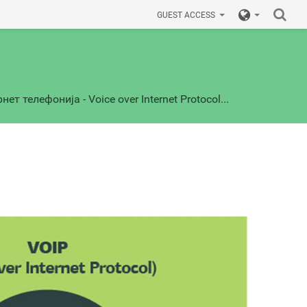
GUEST ACCESS
нет телефонија - Voice over Internet Protocol...