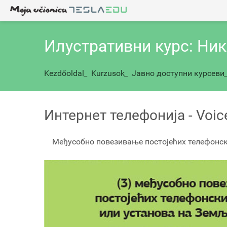
Илустративни курс: Ни
Kezdőoldal
_
Kurzusok
_
Јавно доступни курсеви
Интернет телефонија - Voice
Међусобно повезивање постојећих телефонск