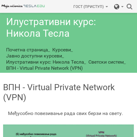
ГОСТ (ПРИСТУП)
Илустративни курс:
Никола Тесла
Почетна страница
_
Курсеви
_
Јавно доступни курсеви
_
Илустративни курс: Никола Тесла
_
Светски систем
_
ВПН - Virtual Private Network (VPN)
ВПН - Virtual Private Network
(VPN)
Међусобно повезивање рада свих берзи на свету.