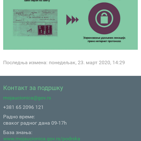
Последња измена: понедељак, 23. март 2020, 14:29
Контакт за подршку
mojaucionica@gov.rs
+381 65 2096 121
Радно време:
сваког радног дана 09-17h
База знања:
www.mojaucionica.gov.rs/podrska