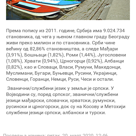
Према попису из 2011. године, Србија има 9.024.734
становника, од чега у њеном главном граду Београду
живи преко милион и по становника. Срби чине
већину од 82,86% становништва, а следе Мађари
(3,91%), Бошњаци (1,82%), Роми (1,44%), Југословени
(1,08%), Хрвати (0,94%), Црногорци (0,92%), Албанци
(0,82%), као и Словаци, Власи, Румуни, Македонци,
Муслимани, Бугари, Буњевци, Русини, Украјинци,
Словенци, Горанци, Немци, Руси, Чеси и остали.
Званични/службени језик у земљи је српски. У
Војводини су, поред српског, званични/службени
језици мађарски, словачки, хрватски, румунски,
русински и црногорски, док су на Косову и Метохији
службени језици српски, албански и турски.
Последња измена: петак, 20. март 2020, 12:46