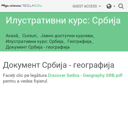
GUEST ACCESS
Илустративни курс: Србија
Acasă
_
Cursuri
_
Јавно доступни курсеви
_
Илустративни курс: Србија
_
Географија
_
Документ Србија - географија
Документ Србија - географија
Faceți clic pe legătura
Discover Serbia - Geography SRB.pdf
pentru a vedea fișierul.