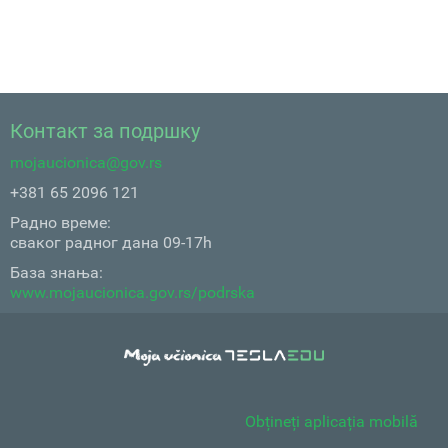
Контакт за подршку
mojaucionica@gov.rs
+381 65 2096 121
Радно време:
сваког радног дана 09-17h
База знања:
www.mojaucionica.gov.rs/podrska
Obțineți aplicația mobilă