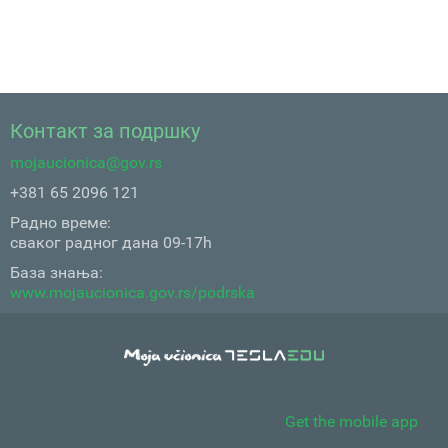
Контакт за подршку
mojaucionica@gov.rs
+381 65 2096 121
Радно време:
сваког радног дана 09-17h
База знања:
www.mojaucionica.gov.rs/podrska
Get the mobile app