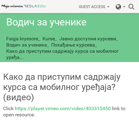
GUEST ACCESS
Водич за ученике
Faqja kryesore
_
Kurse
_
Јавно доступни курсеви
_
Водич за ученике
_
Похађање курсева
_
Како да приступим садржају курса са мобилног
уређа...
Како да приступим садржају
курса са мобилног уређаја?
(видео)
Click
https://player.vimeo.com/video/403315450
link to
open resource.