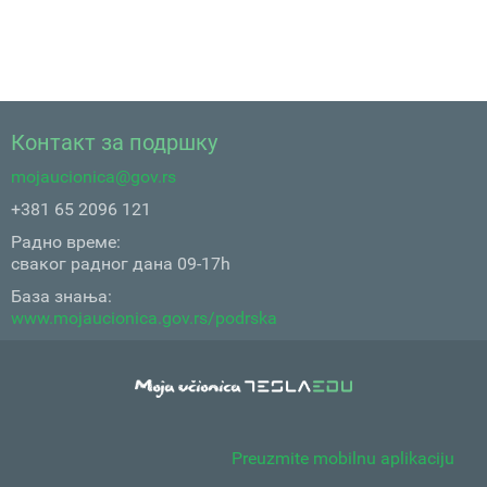
Контакт за подршку
mojaucionica@gov.rs
+381 65 2096 121
Радно време:
сваког радног дана 09-17h
База знања:
www.mojaucionica.gov.rs/podrska
Preuzmite mobilnu aplikaciju