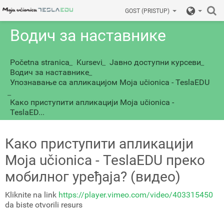
GOST (PRISTUP)
Водич за наставнике
Početna stranica
_
Kursevi
_
Јавно доступни курсеви
_
Водич за наставнике
_
Упознавање са апликацијом Mojа učionicа - TeslaEDU
_
Како приступити апликацији Моја učionicа -
TeslaED...
Како приступити апликацији
Моја učionicа - TeslaEDU преко
мобилног уређаја? (видео)
Kliknite na link
https://player.vimeo.com/video/403315450
da biste otvorili resurs