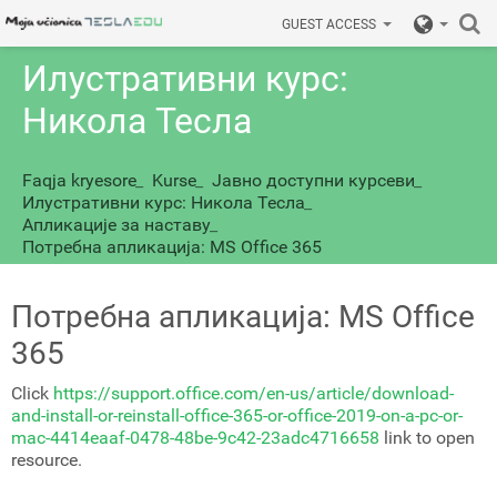
GUEST ACCESS
Илустративни курс:
Никола Тесла
Faqja kryesore
_
Kurse
_
Јавно доступни курсеви
_
Илустративни курс: Никола Тесла
_
Апликације за наставу
_
Потребна апликација: MS Office 365
Потребна апликација: MS Office
365
Click
https://support.office.com/en-us/article/download-
and-install-or-reinstall-office-365-or-office-2019-on-a-pc-or-
mac-4414eaaf-0478-48be-9c42-23adc4716658
link to open
resource.