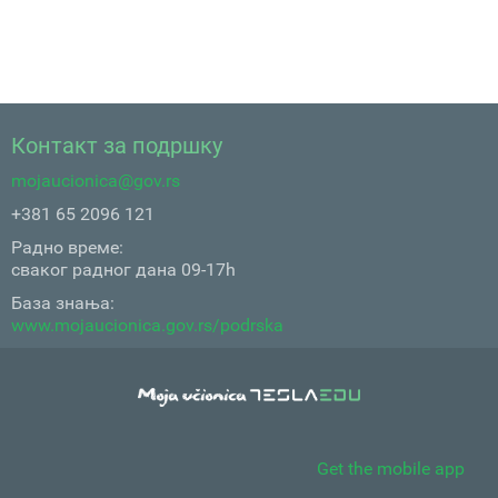
Контакт за подршку
mojaucionica@gov.rs
+381 65 2096 121
Радно време:
сваког радног дана 09-17h
База знања:
www.mojaucionica.gov.rs/podrska
Get the mobile app