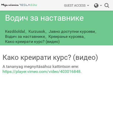
GUEST ACCESS
Водич за наставнике
Kezdőoldal
_
Kurzusok
_
Јавно доступни курсеви
_
Водич за наставнике
_
Креирање курсева
_
Како креирати курс? (видео)
Како креирати курс? (видео)
A tananyag megnyitásához kattintson erre:
https://player.vimeo.com/video/403016848
.