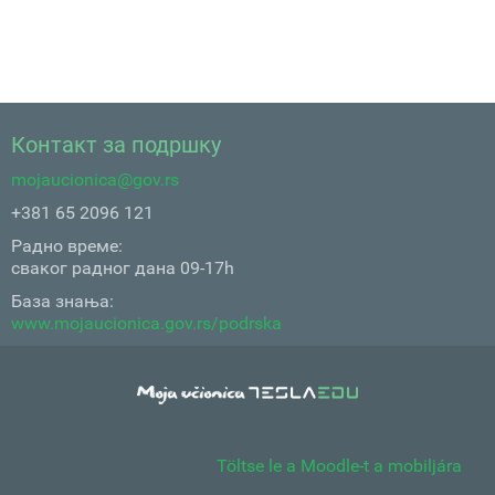
Контакт за подршку
mojaucionica@gov.rs
+381 65 2096 121
Радно време:
сваког радног дана 09-17h
База знања:
www.mojaucionica.gov.rs/podrska
Töltse le a Moodle-t a mobiljára