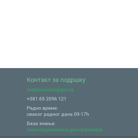
Контакт за подршку
mojaucionica@gov.rs
+381 65 2096 121
Радно време:
сваког радног дана 09-17h
База знања:
www.mojaucionica.gov.rs/podrska