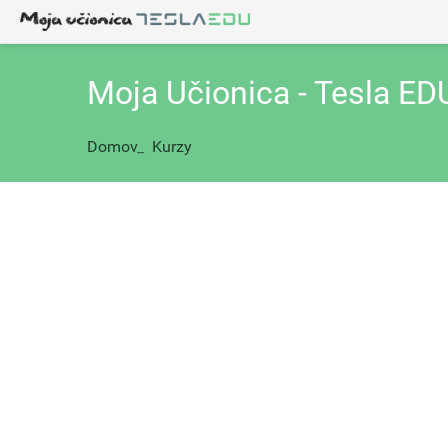
Moja Učionica - Tesla ED
Domov
_
Kurzy