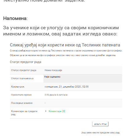
Напомена
:
За ученике који се улогују са својим корисничким
именом и лозинком, овај задатак изгледа овако: