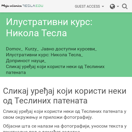
GUEST ACCESS
Илустративни курс:
Никола Тесла
Domov
_
Kurzy
_
Јавно доступни курсеви
_
Илустративни курс: Никола Тесла
_
Доприност науци
_
Сликај уређај који користи неки од Теслиних
патената
Сликај уређај који користи неки
од Теслиних патената
Сликај уређај који користи неки од Теслиних патената у
свом окружењу и приложи фотографију.
Објасни шта се налази на фотографији, уносом текста у
текстуално поље домаћег задатка.