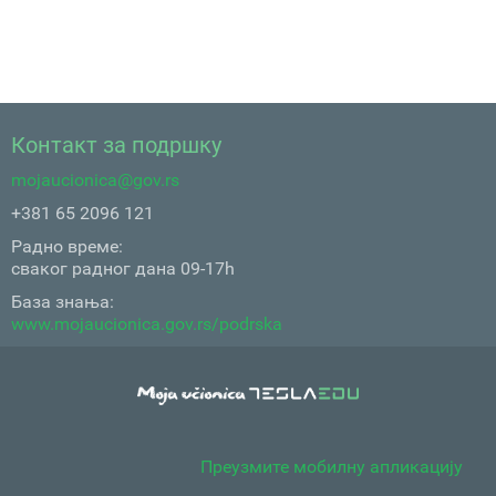
Контакт за подршку
mojaucionica@gov.rs
+381 65 2096 121
Радно време:
сваког радног дана 09-17h
База знања:
www.mojaucionica.gov.rs/podrska
Преузмите мобилну апликацију