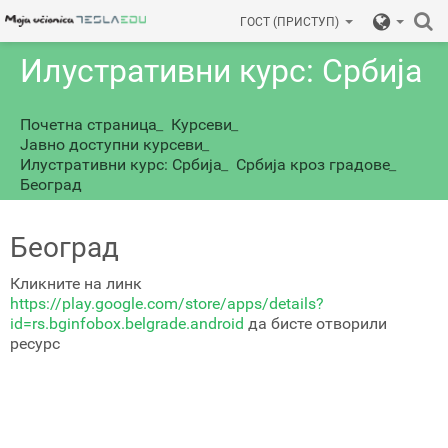
ГОСТ (ПРИСТУП)
Илустративни курс: Србија
Почетна страница
_
Курсеви
_
Јавно доступни курсеви
_
Илустративни курс: Србија
_
Србија кроз градове
_
Београд
Београд
Кликните на линк
https://play.google.com/store/apps/details?
id=rs.bginfobox.belgrade.android
да бисте отворили
ресурс